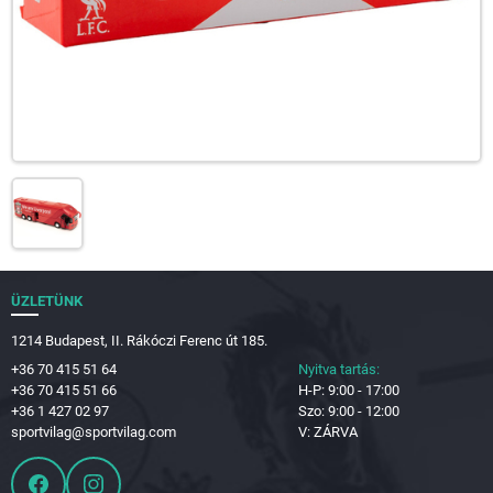
ÜZLETÜNK
1214 Budapest, II. Rákóczi Ferenc út 185.
+36 70 415 51 64
Nyitva tartás:
+36 70 415 51 66
H-P: 9:00 - 17:00
+36 1 427 02 97
Szo: 9:00 - 12:00
sportvilag@sportvilag.com
V: ZÁRVA