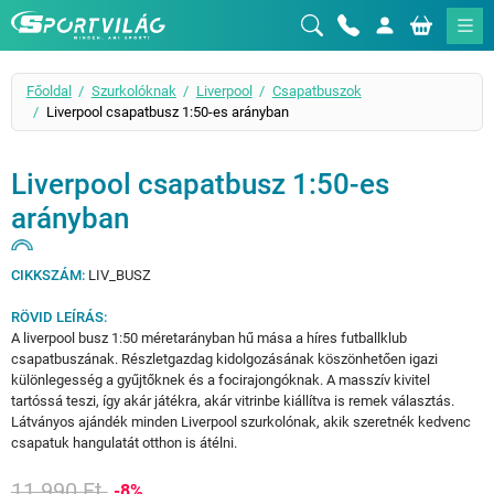
Sportvilág
Főoldal
Szurkolóknak
Liverpool
Csapatbuszok
Liverpool csapatbusz 1:50-es arányban
Liverpool csapatbusz 1:50-es
arányban
CIKKSZÁM:
LIV_BUSZ
RÖVID LEÍRÁS:
A liverpool busz 1:50 méretarányban hű mása a híres futballklub
csapatbuszának. Részletgazdag kidolgozásának köszönhetően igazi
különlegesség a gyűjtőknek és a focirajongóknak. A masszív kivitel
tartóssá teszi, így akár játékra, akár vitrinbe kiállítva is remek választás.
Látványos ajándék minden Liverpool szurkolónak, akik szeretnék kedvenc
csapatuk hangulatát otthon is átélni.
11 990 Ft
-8%