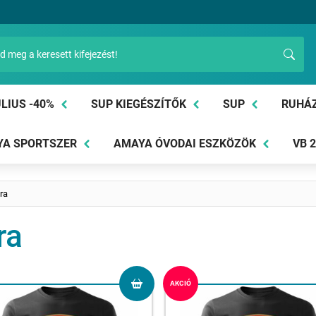
LIUS -40%
SUP KIEGÉSZÍTŐK
SUP
RUHÁ
A SPORTSZER
AMAYA ÓVODAI ESZKÖZÖK
VB 
ra
ra
AKCIÓ