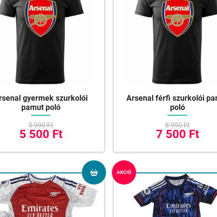
rsenal gyermek szurkolói
Arsenal férfi szurkolói p
pamut poló
poló
5 990 Ft
8 990 Ft
5 500 Ft
7 500 Ft
AKCIÓ