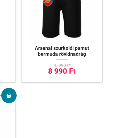
Arsenal szurkolói pamut
bermuda rövidnadrág
10 990 Ft
8 990 Ft