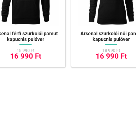
senal férfi szurkolói pamut
Arsenal szurkolói női pa
kapucnis pulóver
kapucnis pulóver
18 990 Ft
18 990 Ft
16 990 Ft
16 990 Ft