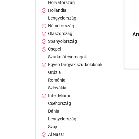
Horvátország
Hollandia
Lengyelország
Németország
Olaszország
Ar
Spanyolország
Csepel
Szurkolói csomagok
Egyéb tárgyak szurkolóknak
Grúzia
Románia
Szlovákia
Inter Miami
Csehország
Dánia
Lengyelország
Svájc
Al Nassr