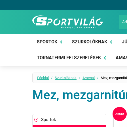
Sportvilág
SPORTOK
SZURKOLÓKNAK
JÚ
TORNATERMI FELSZERELÉSEK
AMAY
Főoldal
Szurkolóknak
Arsenal
Mez, mezgarnitú
Mez, mezgarnitú
AKCIÓ
Sportok