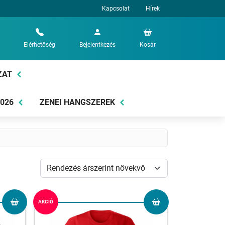
Kapcsolat
Hírek
Elérhetőség
Bejelentkezés
Kosár
ZAT
2026
ZENEI HANGSZEREK
AKCIÓ