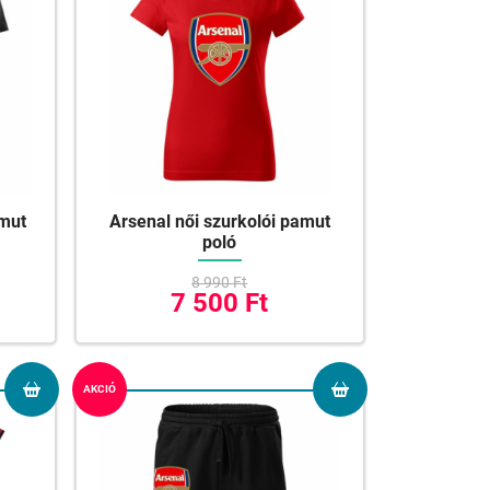
amut
Arsenal női szurkolói pamut
poló
8 990 Ft
7 500 Ft
AKCIÓ