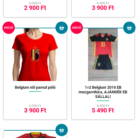
5 990 Ft
6 990 Ft
2 900 Ft
3 900 Ft
AKCIÓ
AKCIÓ
Belgium női pamut póló
1=2 Belgium 2016 EB
mezgarnitúra, AJÁNDÉK EB
SÁLLAL!
6 990 Ft
8 490 Ft
3 900 Ft
5 490 Ft