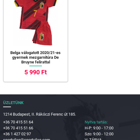
Belga válogatott 2020/21-es
gyermek mezgarnitúra De
Bruyne felirattal
5 990 Ft
ÜZLETÜNK
1214 Budapest, II. Rákóczi Ferenc út 185.
+36 70 415 51 64
Nyitva tartás:
+36 70 415 51 66
H-P: 9:00 - 17:00
+36 1 427 02 97
Szo: 9:00 - 12:00
sportvilag@sportvilag.com
V: ZÁRVA