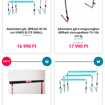
Alumínium gát, állítható 40-60
Alumínium gát 6 magasságban
cm VINEX ELITE SMALL
állítható visszapattanó 70-106
cm-ig
20 625 Ft
16 990 Ft
17 990 Ft
AKCIÓ