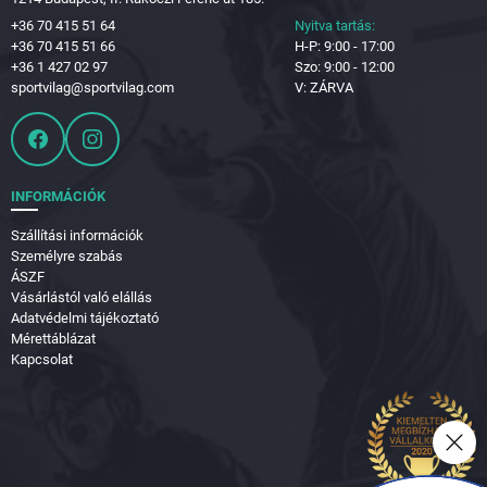
+36 70 415 51 64
Nyitva tartás:
+36 70 415 51 66
H-P: 9:00 - 17:00
+36 1 427 02 97
Szo: 9:00 - 12:00
sportvilag@sportvilag.com
V: ZÁRVA
INFORMÁCIÓK
Szállítási információk
Személyre szabás
ÁSZF
Vásárlástól való elállás
Adatvédelmi tájékoztató
Mérettáblázat
Kapcsolat