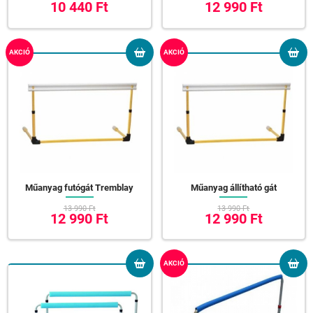
10 440 Ft
12 990 Ft
AKCIÓ
AKCIÓ
Műanyag futógát Tremblay
Műanyag állítható gát
13 990 Ft
13 990 Ft
12 990 Ft
12 990 Ft
AKCIÓ