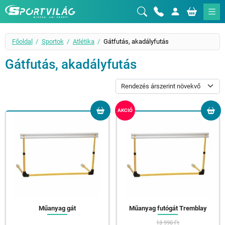
Sportvilág
Főoldal
Sportok
Atlétika
Gátfutás, akadályfutás
Gátfutás, akadályfutás
AKCIÓ
Műanyag gát
Műanyag futógát Tremblay
13 990 Ft