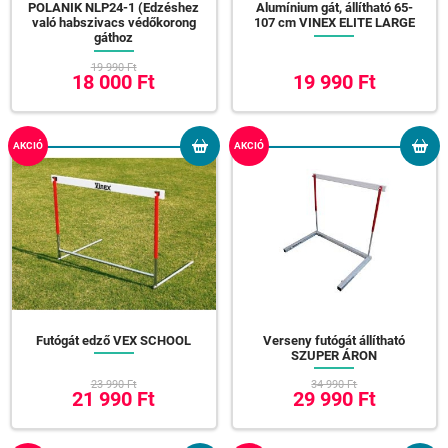
POLANIK NLP24-1 (Edzéshez
Alumínium gát, állítható 65-
való habszivacs védőkorong
107 cm VINEX ELITE LARGE
gáthoz
19 990 Ft
18 000 Ft
19 990 Ft
AKCIÓ
AKCIÓ
Futógát edző VEX SCHOOL
Verseny futógát állítható
SZUPER ÁRON
23 990 Ft
34 990 Ft
21 990 Ft
29 990 Ft