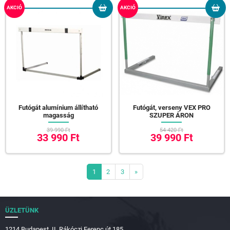
AKCIÓ
AKCIÓ
Futógát alumínium állítható
Futógát, verseny VEX PRO
magasság
SZUPER ÁRON
39 990 Ft
54 420 Ft
33 990 Ft
39 990 Ft
1
2
3
»
ÜZLETÜNK
1214 Budapest, II. Rákóczi Ferenc út 185.