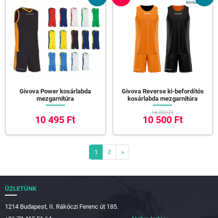
Givova Power kosárlabda
Givova Reverse ki-befordítós
mezgarnitúra
kosárlabda mezgarnitúra
14 200 Ft
10 495 Ft
10 500 Ft
1
2
»
ÜZLETÜNK
1214 Budapest, II. Rákóczi Ferenc út 185.