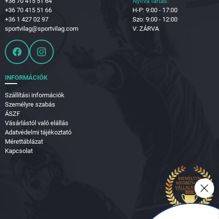
+36 70 415 51 64
Nyitva tartás:
+36 70 415 51 66
H-P: 9:00 - 17:00
+36 1 427 02 97
Szo: 9:00 - 12:00
sportvilag@sportvilag.com
V: ZÁRVA
INFORMÁCIÓK
Szállítási információk
Személyre szabás
ÁSZF
Vásárlástól való elállás
Adatvédelmi tájékoztató
Mérettáblázat
Kapcsolat