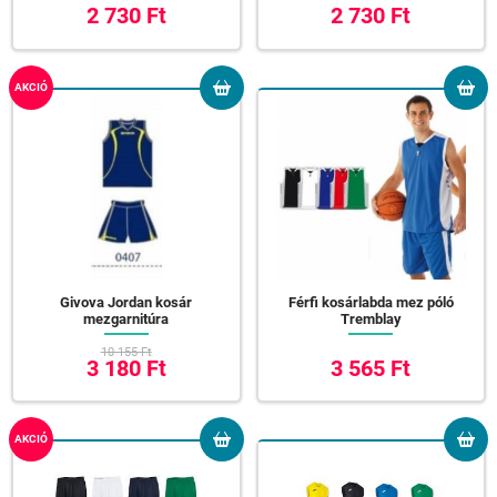
2 730 Ft
2 730 Ft
AKCIÓ
Givova Jordan kosár
Férfi kosárlabda mez póló
mezgarnitúra
Tremblay
10 155 Ft
3 180 Ft
3 565 Ft
AKCIÓ