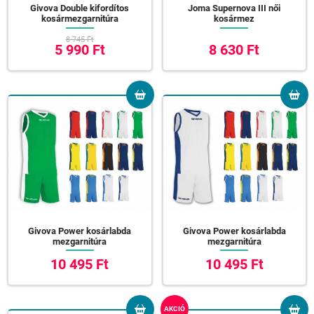
Givova Double kifordítos
Joma Supernova III női
kosármezgarnitúra
kosármez
8 745 Ft
5 990 Ft
8 630 Ft
Givova Power kosárlabda
Givova Power kosárlabda
mezgarnitúra
mezgarnitúra
10 495 Ft
10 495 Ft
AKCIÓ