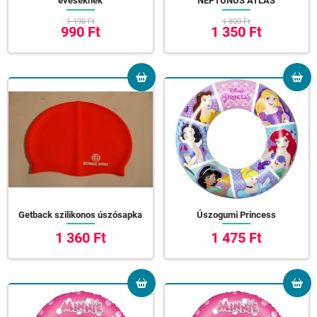
éveseknek
NEPTUNUS ATLAS
1 190 Ft
1 800 Ft
990 Ft
1 350 Ft
Getback szilikonos úszósapka
Úszogumi Princess
1 360 Ft
1 475 Ft