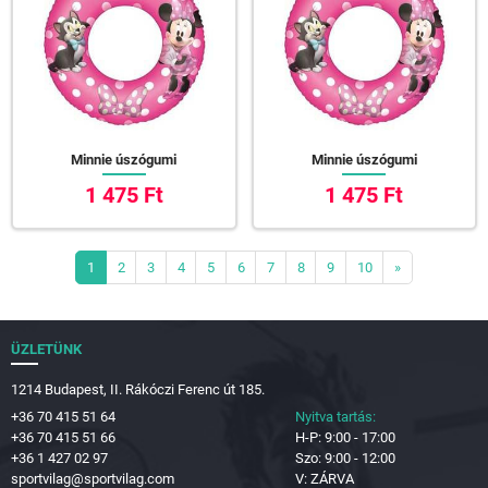
Minnie úszógumi
Minnie úszógumi
1 475 Ft
1 475 Ft
1
2
3
4
5
6
7
8
9
10
»
ÜZLETÜNK
1214 Budapest, II. Rákóczi Ferenc út 185.
+36 70 415 51 64
Nyitva tartás:
+36 70 415 51 66
H-P: 9:00 - 17:00
+36 1 427 02 97
Szo: 9:00 - 12:00
sportvilag@sportvilag.com
V: ZÁRVA