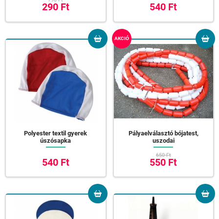
290 Ft
540 Ft
AKCIÓ
Polyester textil gyerek
Pályaelválasztó bójatest,
úszósapka
uszodai
650 Ft
540 Ft
550 Ft