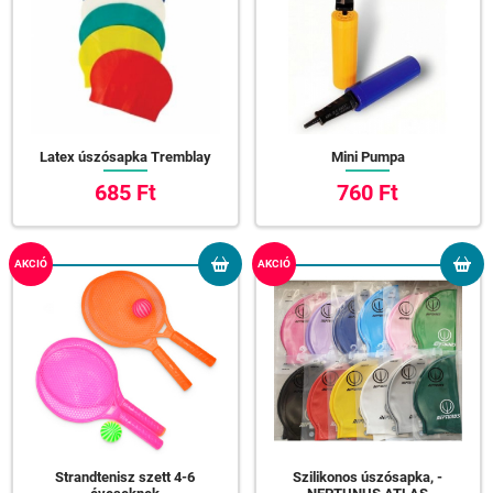
Latex úszósapka Tremblay
Mini Pumpa
685 Ft
760 Ft
AKCIÓ
AKCIÓ
Strandtenisz szett 4-6
Szilikonos úszósapka, -