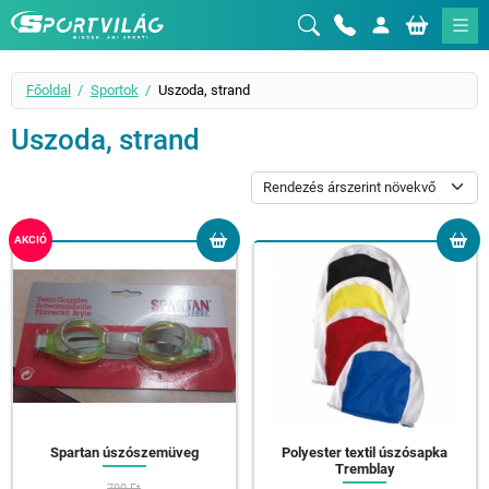
Sportvilág
Főoldal
Sportok
Uszoda, strand
Uszoda, strand
AKCIÓ
Spartan úszószemüveg
Polyester textil úszósapka
Tremblay
790 Ft