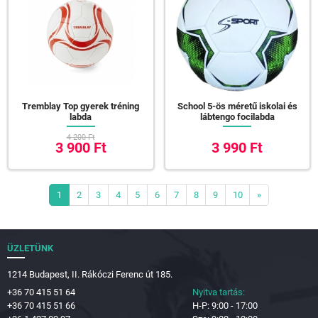
Tremblay Top gyerek tréning
School 5-ös méretű iskolai és
labda
lábtengo focilabda
4 200 Ft
3 900 Ft
3 990 Ft
1
2
3
4
5
6
7
8
9
10
»
ÜZLETÜNK
1214 Budapest, II. Rákóczi Ferenc út 185.
+36 70 415 51 64
Nyitva tartás:
+36 70 415 51 66
H-P: 9:00 - 17:00