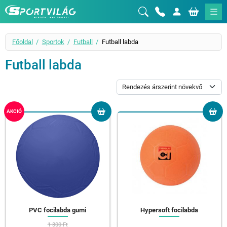
Sportvilág
Főoldal
Sportok
Futball
Futball labda
Futball labda
AKCIÓ
PVC focilabda gumi
Hypersoft focilabda
1 300 Ft