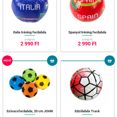
Italia tréning focilabda
Spanyol tréning focilabda
3 990 Ft
3 990 Ft
2 990 Ft
2 990 Ft
AKCIÓ
Szivacsfocilabda, 20 cm JOHN
Edzőlabda Track