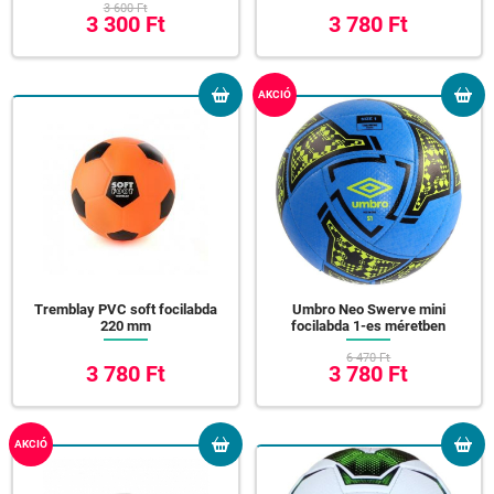
3 600 Ft
3 300 Ft
3 780 Ft
AKCIÓ
Tremblay PVC soft focilabda
Umbro Neo Swerve mini
220 mm
focilabda 1-es méretben
6 470 Ft
3 780 Ft
3 780 Ft
AKCIÓ