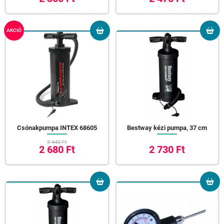
AKCIÓ
Csónakpumpa INTEX 68605
Bestway kézi pumpa, 37 cm
3 440 Ft
2 680 Ft
2 730 Ft