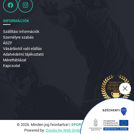
INFORMÁCIÓK
Szállítási információk
Személyre szabás
ÁSZF
Vásárlástól való elállás
Adatvédelmi tájékoztató
Mérettáblázat
Kapcsolat
© 2026. Minden jog fenntartva! |
SPORTVILÁG Hungary Kft.
Powered by:
Deutsche Web GmbH.
|
Seo Tools Kft.