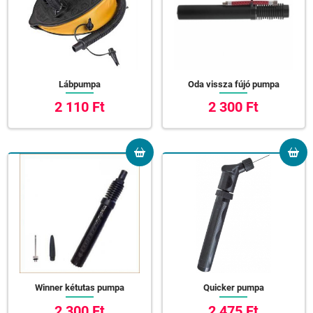
Lábpumpa
Oda vissza fújó pumpa
2 110 Ft
2 300 Ft
Winner kétutas pumpa
Quicker pumpa
2 300 Ft
2 475 Ft