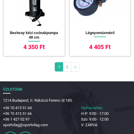
Bestway kézi csónakpumpa
Légnyomásmérő
48 cm
4 350 Ft
4 405 Ft
1
2
»
ÜZLETÜNK
1214 Budapest, II. Rákóczi Ferenc út 185.
+36 70 415 51 64
Nyitva tartás:
+36 70 415 51 66
H-P: 9:00 - 17:00
+36 1 427 02 97
Szo: 9:00 - 12:00
sportvilag@sportvilag.com
V: ZÁRVA