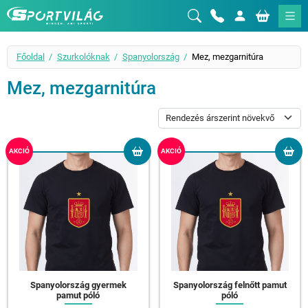
Sportvilág
Főoldal
Szurkolóknak
Spanyolország
Mez, mezgarnitúra
Mez, mezgarnitúra
AKCIÓ
AKCIÓ
Spanyolország gyermek
Spanyolország felnőtt pamut
pamut póló
póló