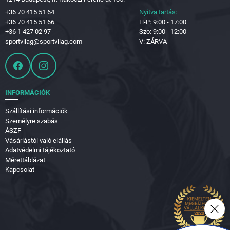
+36 70 415 51 64
Nyitva tartás:
+36 70 415 51 66
H-P: 9:00 - 17:00
+36 1 427 02 97
Szo: 9:00 - 12:00
sportvilag@sportvilag.com
V: ZÁRVA
INFORMÁCIÓK
Szállítási információk
Személyre szabás
ÁSZF
Vásárlástól való elállás
Adatvédelmi tájékoztató
Mérettáblázat
Kapcsolat