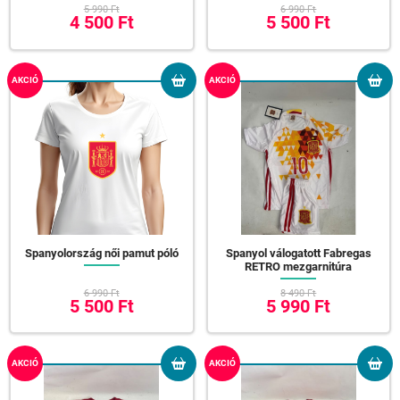
5 990 Ft
6 990 Ft
4 500 Ft
5 500 Ft
AKCIÓ
AKCIÓ
Spanyolország női pamut póló
Spanyol válogatott Fabregas
RETRO mezgarnitúra
6 990 Ft
8 490 Ft
5 500 Ft
5 990 Ft
AKCIÓ
AKCIÓ