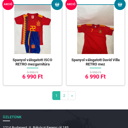
AKCIÓ
AKCIÓ
Spanyol válogatott ISCO
Spanyol válogatott David Villa
RETRO mezgarnitúra
RETRO mez
9 990 Ft
9 990 Ft
6 990 Ft
6 990 Ft
1
2
»
ÜZLETÜNK
1214 Budapest, II. Rákóczi Ferenc út 185.