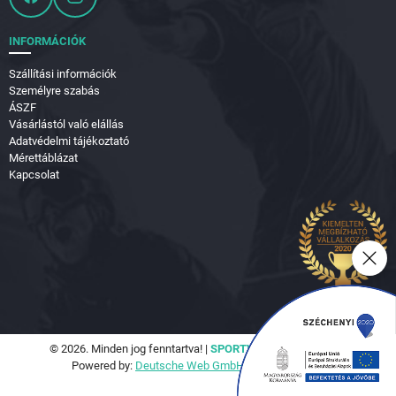
INFORMÁCIÓK
Szállítási információk
Személyre szabás
ÁSZF
Vásárlástól való elállás
Adatvédelmi tájékoztató
Mérettáblázat
Kapcsolat
© 2026. Minden jog fenntartva! |
SPORTVILÁG Hungary Kft.
Powered by:
Deutsche Web GmbH.
|
Seo Tools Kft.