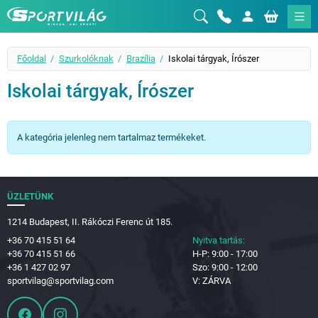
Sportvilág
Főoldal
Szurkolóknak
Brazília
Iskolai tárgyak, Írószer
Iskolai tárgyak, Írószer
A kategória jelenleg nem tartalmaz termékeket.
ÜZLETÜNK
1214 Budapest, II. Rákóczi Ferenc út 185.
+36 70 415 51 64
Nyitva tartás:
+36 70 415 51 66
H-P: 9:00 - 17:00
+36 1 427 02 97
Szo: 9:00 - 12:00
sportvilag@sportvilag.com
V: ZÁRVA