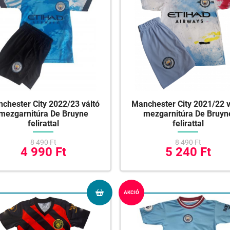
chester City 2022/23 váltó
Manchester City 2021/22 v
mezgarnitúra De Bruyne
mezgarnitúra De Bruyn
felirattal
felirattal
8 490 Ft
8 490 Ft
4 990 Ft
5 240 Ft
AKCIÓ