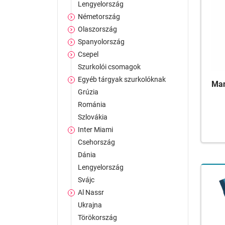
Lengyelország
Németország
Olaszország
Spanyolország
Csepel
Szurkolói csomagok
Egyéb tárgyak szurkolóknak
Man
Grúzia
Románia
Szlovákia
Inter Miami
Csehország
Dánia
Lengyelország
Svájc
Al Nassr
Ukrajna
Törökország