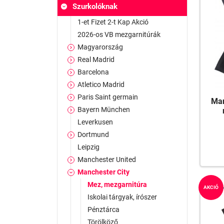
Szurkolóknak
1-et Fizet 2-t Kap Akció
2026-os VB mezgarnitúrák
Magyarország
Real Madrid
Barcelona
Atletico Madrid
Paris Saint germain
Man
Bayern München
Leverkusen
Dortmund
Leipzig
Manchester United
Manchester City
Mez, mezgarnitúra
AKCIÓ
Iskolai tárgyak, írószer
Pénztárca
Törölköző