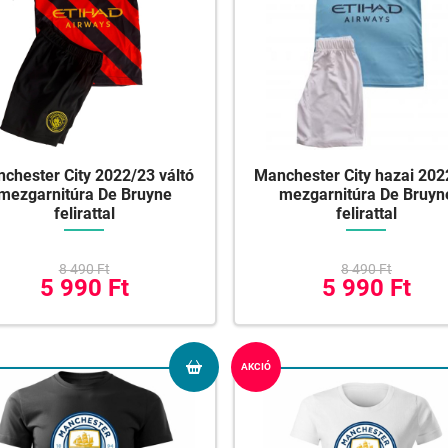
chester City 2022/23 váltó
Manchester City hazai 202
mezgarnitúra De Bruyne
mezgarnitúra De Bruyn
felirattal
felirattal
8 490 Ft
8 490 Ft
5 990 Ft
5 990 Ft
AKCIÓ