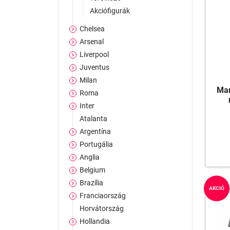
Akciófigurák
Chelsea
Arsenal
Liverpool
Juventus
Milan
Man
Roma
Inter
Atalanta
Argentína
Portugália
Anglia
Belgium
Brazília
AKCIÓ
Franciaország
Horvátország
Hollandia