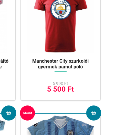
áltó
Manchester City szurkolói
e
gyermek pamut póló
5 990 Ft
5 500 Ft
AKCIÓ