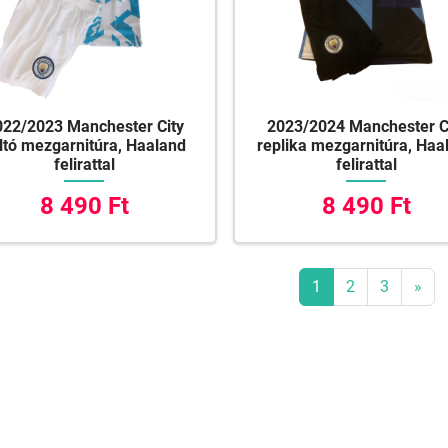
022/2023 Manchester City
2023/2024 Manchester C
ltó mezgarnitúra, Haaland
replika mezgarnitúra, Haa
felirattal
felirattal
8 490 Ft
8 490 Ft
1
2
3
»