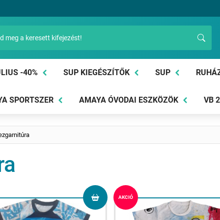
LIUS -40%
SUP KIEGÉSZÍTŐK
SUP
RUHÁ
A SPORTSZER
AMAYA ÓVODAI ESZKÖZÖK
VB 
zgarnitúra
ra
AKCIÓ