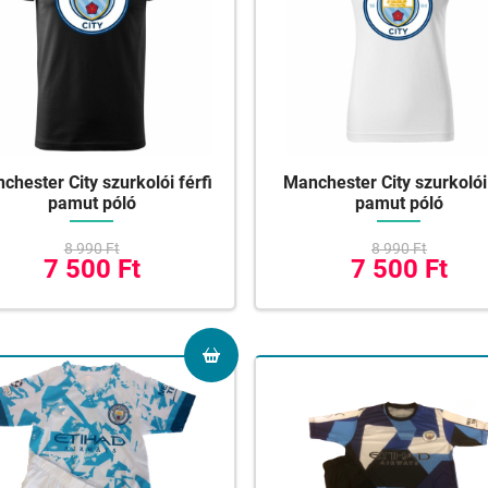
chester City szurkolói férfi
Manchester City szurkolói
pamut póló
pamut póló
8 990 Ft
8 990 Ft
7 500 Ft
7 500 Ft