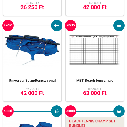
28 875 Ft
46 200 Ft
26 250 Ft
42 000 Ft
AKCIÓ
AKCIÓ
Universal Strandtenisz vonal
MBT Beach tenisz háló
46 200 Ft
69 300 Ft
42 000 Ft
63 000 Ft
AKCIÓ
AKCIÓ