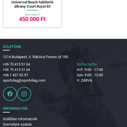
Universal Beach hálótartó
állvány Court Royal 83
499 990 Ft
450 000 Ft
ÜZLETÜNK
1214 Budapest, II. Rákóczi Ferenc út 185.
+36 70 415 51 64
Nyitva tartás:
+36 70 415 51 66
H-P: 9:00 - 17:00
+36 1 427 02 97
Szo: 9:00 - 12:00
sportvilag@sportvilag.com
V: ZÁRVA
INFORMÁCIÓK
Szállítási információk
Személyre szabás