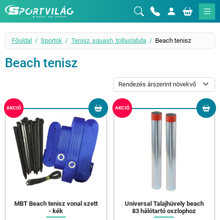
Sportvilág
Főoldal
Sportok
Tenisz, squash, tollaslabda
Beach tenisz
Beach tenisz
AKCIÓ
AKCIÓ
MBT Beach tenisz vonal szett
Universal Talajhüvely beach
- kék
83 hálótartó oszlophoz