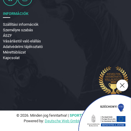
INFORMÁCIÓK
Szállítási információk
Személyre szabás
ÁSZF
Vásárlástól való elállás
Adatvédelmi tájékoztató
Mérettáblázat
Kapcsolat
© 2026. Minden jog fenntartva! |
SPORTVILÁG Hungary Kft.
Powered by:
Deutsche Web GmbH.
|
Seo Tools Kft.