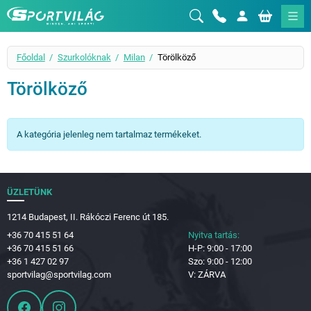
Sportvilág
Főoldal
Szurkolóknak
Milan
Törölköző
Törölköző
A kategória jelenleg nem tartalmaz termékeket.
ÜZLETÜNK
1214 Budapest, II. Rákóczi Ferenc út 185.
+36 70 415 51 64
Nyitva tartás:
+36 70 415 51 66
H-P: 9:00 - 17:00
+36 1 427 02 97
Szo: 9:00 - 12:00
sportvilag@sportvilag.com
V: ZÁRVA