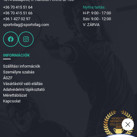
+36 70 415 51 64
Nyitva tartás:
+36 70 415 51 66
H-P: 9:00 - 17:00
+36 1 427 02 97
Szo: 9:00 - 12:00
sportvilag@sportvilag.com
V: ZÁRVA
INFORMÁCIÓK
Szállítási információk
Személyre szabás
ÁSZF
Vásárlástól való elállás
Adatvédelmi tájékoztató
Mérettáblázat
Kapcsolat