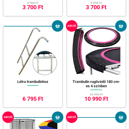
3 990 Ft
3 990 Ft
3 700 Ft
3 700 Ft
AKCIÓ
Létra trambulinhoz
Trambulin rugővédő 180 cm-
es 4 színben
12 990 Ft
6 795 Ft
10 990 Ft
AKCIÓ
AKCIÓ