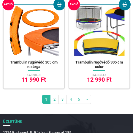
AKCIÓ
AKCIÓ
Trambulin rugóvédő 305 cm
Trambulin rugóvédő 305 cm
n.sárga
color
14 990 Ft
14 990 Ft
11 990 Ft
12 990 Ft
1
2
3
4
5
»
ÜZLETÜNK
1214 Budapest, II. Rákóczi Ferenc út 185.