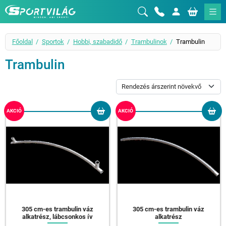
Sportvilág
Főoldal
Sportok
Hobbi, szabadidő
Trambulinok
Trambulin
Trambulin
AKCIÓ
AKCIÓ
305 cm-es trambulin váz
305 cm-es trambulin váz
alkatrész, lábcsonkos ív
alkatrész