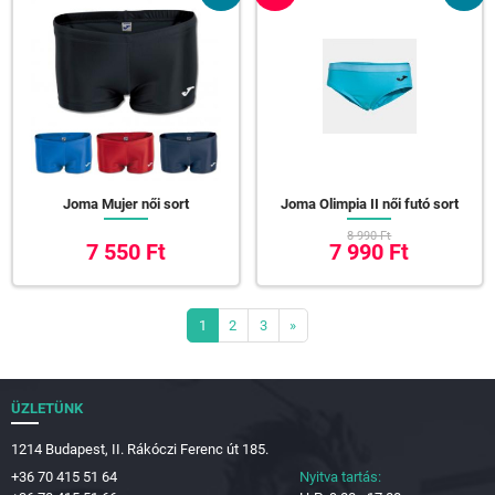
Joma Mujer női sort
Joma Olimpia II női futó sort
8 990 Ft
7 550 Ft
7 990 Ft
1
2
3
»
ÜZLETÜNK
1214 Budapest, II. Rákóczi Ferenc út 185.
+36 70 415 51 64
Nyitva tartás: