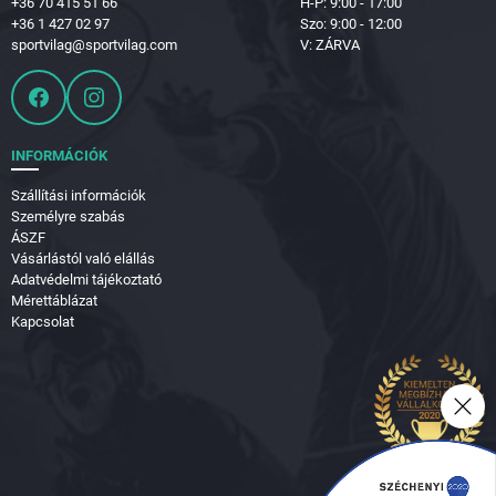
+36 70 415 51 66
H-P: 9:00 - 17:00
+36 1 427 02 97
Szo: 9:00 - 12:00
sportvilag@sportvilag.com
V: ZÁRVA
INFORMÁCIÓK
Szállítási információk
Személyre szabás
ÁSZF
Vásárlástól való elállás
Adatvédelmi tájékoztató
Mérettáblázat
Kapcsolat