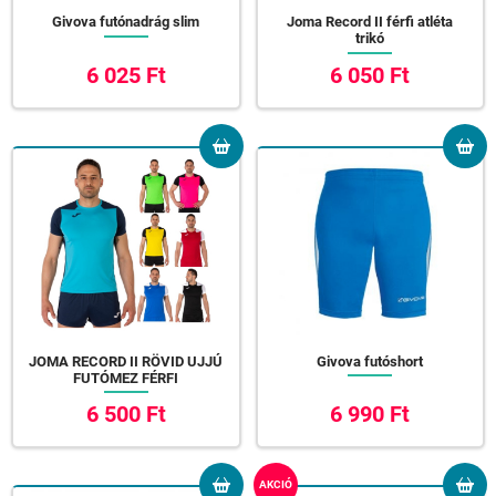
Givova futónadrág slim
Joma Record II férfi atléta
trikó
6 025 Ft
6 050 Ft
JOMA RECORD II RÖVID UJJÚ
Givova futóshort
FUTÓMEZ FÉRFI
6 500 Ft
6 990 Ft
AKCIÓ