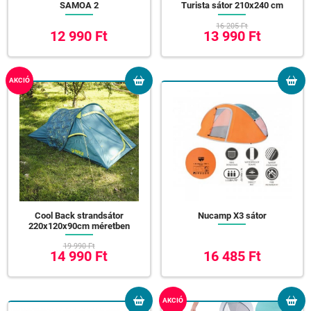
SAMOA 2
Turista sátor 210x240 cm
16 205 Ft
12 990 Ft
13 990 Ft
AKCIÓ
Cool Back strandsátor
Nucamp X3 sátor
220x120x90cm méretben
19 990 Ft
14 990 Ft
16 485 Ft
AKCIÓ