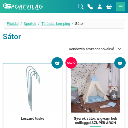
Sportvilág
Főoldal
Sportok
Túrázás, kemping
Sátor
Sátor
AKCIÓ
Leszúró tüske
Gyerek sátor, wigwam kék
csillaggal SZUPER ÁRON