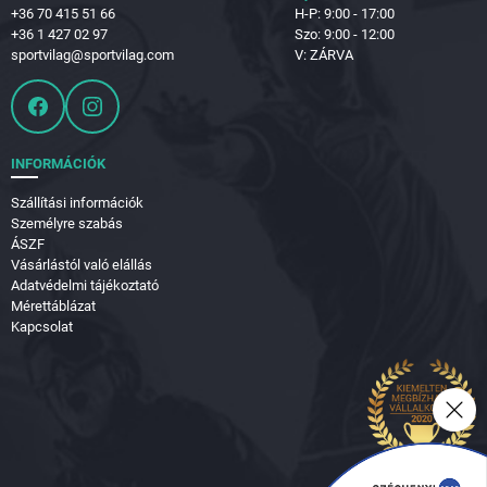
+36 70 415 51 66
H-P: 9:00 - 17:00
+36 1 427 02 97
Szo: 9:00 - 12:00
sportvilag@sportvilag.com
V: ZÁRVA
INFORMÁCIÓK
Szállítási információk
Személyre szabás
ÁSZF
Vásárlástól való elállás
Adatvédelmi tájékoztató
Mérettáblázat
Kapcsolat