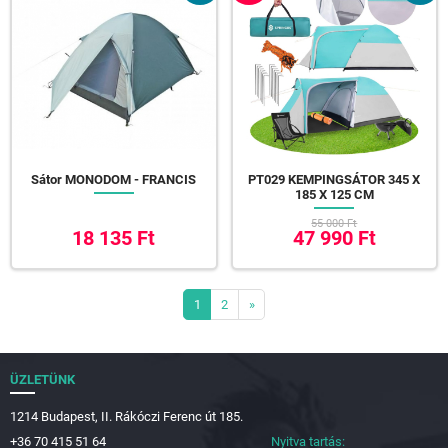
Sátor MONODOM - FRANCIS
PT029 KEMPINGSÁTOR 345 X
185 X 125 CM
55 000 Ft
18 135 Ft
47 990 Ft
1
2
»
ÜZLETÜNK
1214 Budapest, II. Rákóczi Ferenc út 185.
+36 70 415 51 64
Nyitva tartás: