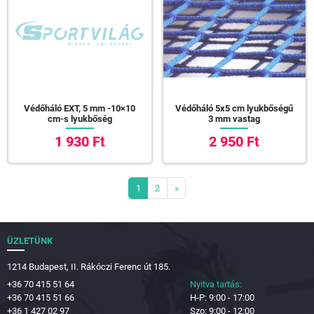
Védőháló EXT, 5 mm -10×10
Védőháló 5x5 cm lyukbőségű
cm-s lyukbőség
3 mm vastag
1 930 Ft
2 950 Ft
1
2
»
ÜZLETÜNK
1214 Budapest, II. Rákóczi Ferenc út 185.
+36 70 415 51 64
Nyitva tartás:
+36 70 415 51 66
H-P: 9:00 - 17:00
+36 1 427 02 97
Szo: 9:00 - 12:00