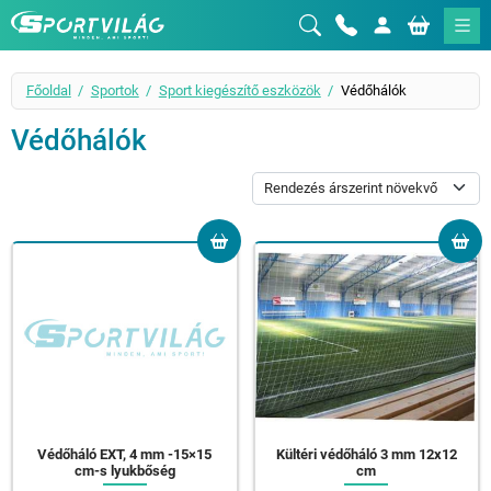
Sportvilág
Főoldal
Sportok
Sport kiegészítő eszközök
Védőhálók
Védőhálók
Védőháló EXT, 4 mm -15×15
Kültéri védőháló 3 mm 12x12
cm-s lyukbőség
cm