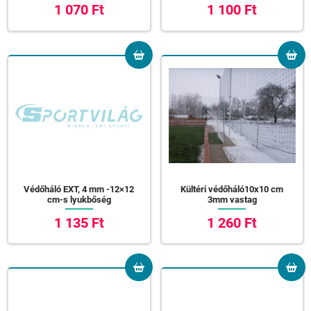
1 070 Ft
1 100 Ft
Védőháló EXT, 4 mm -12×12
Kültéri védőháló10x10 cm
cm-s lyukbőség
3mm vastag
1 135 Ft
1 260 Ft