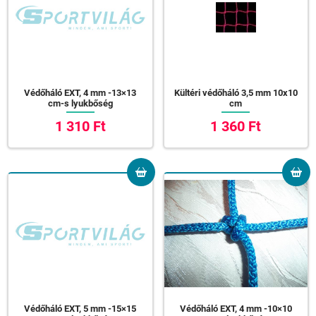
Védőháló EXT, 4 mm -13×13
Kültéri védőháló 3,5 mm 10x10
cm-s lyukbőség
cm
1 310 Ft
1 360 Ft
Védőháló EXT, 5 mm -15×15
Védőháló EXT, 4 mm -10×10