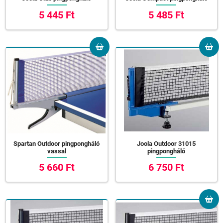
5 445 Ft
5 485 Ft
Spartan Outdoor pingpongháló
Joola Outdoor 31015
vassal
pingpongháló
5 660 Ft
6 750 Ft