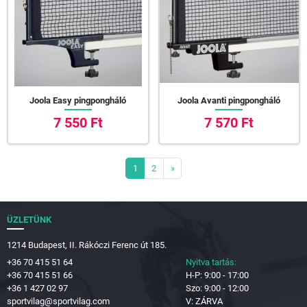
Joola Easy pingpongháló
Joola Avanti pingpongháló
7 550 Ft
7 570 Ft
1
2
»
ÜZLETÜNK
1214 Budapest, II. Rákóczi Ferenc út 185.
+36 70 415 51 64
Nyitva tartás:
+36 70 415 51 66
H-P: 9:00 - 17:00
+36 1 427 02 97
Szo: 9:00 - 12:00
sportvilag@sportvilag.com
V: ZÁRVA