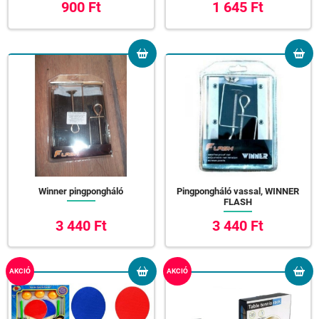
900 Ft
1 645 Ft
Winner pingpongháló
Pingpongháló vassal, WINNER
FLASH
3 440 Ft
3 440 Ft
AKCIÓ
AKCIÓ