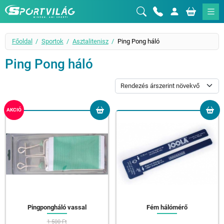
Sportvilág
Főoldal
Sportok
Asztalitenisz
Ping Pong háló
Ping Pong háló
AKCIÓ
Pingpongháló vassal
Fém hálómérő
1 500 Ft