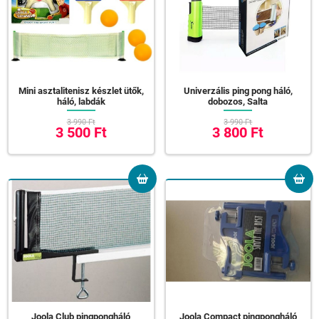
Mini asztalitenisz készlet ütők,
Univerzális ping pong háló,
háló, labdák
dobozos, Salta
3 990 Ft
3 990 Ft
3 500 Ft
3 800 Ft
Joola Club pingpongháló
Joola Compact pingpongháló