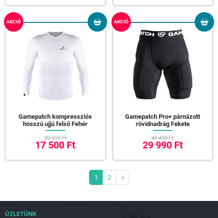
AKCIÓ
AKCIÓ
Gamepatch kompressziós
Gamepatch Pro+ párnázott
hosszú ujjú felső Fehér
rövidnadrág Fekete
20 510 Ft
40 490 Ft
17 500 Ft
29 990 Ft
1
2
»
ÜZLETÜNK