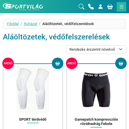
Sportvilág
Főoldal
Ruházat
Aláöltözetek, védőfelszerelések
Aláöltözetek, védőfelszerelések
AKCIÓ
AKCIÓ
SPORT térdvédő
Gamepatch kompressziós
rövidnadrág Fekete