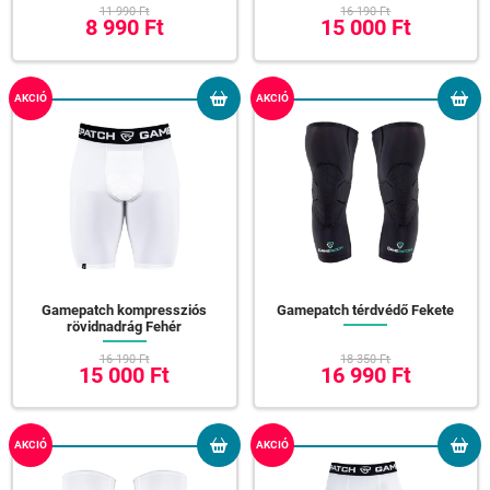
11 990 Ft
16 190 Ft
8 990 Ft
15 000 Ft
AKCIÓ
AKCIÓ
Gamepatch kompressziós
Gamepatch térdvédő Fekete
rövidnadrág Fehér
16 190 Ft
18 350 Ft
15 000 Ft
16 990 Ft
AKCIÓ
AKCIÓ