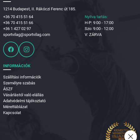
1214 Budapest, II. Rákóczi Ferenc út 185.
+36 70 415 51 64
Nyitva tartás:
+36 70 415 51 66
H-P: 9:00 - 17:00
+36 1 427 02 97
Szo: 9:00 - 12:00
sportvilag@sportvilag.com
V: ZÁRVA
INFORMÁCIÓK
Szállítási információk
Személyre szabás
ÁSZF
Vásárlástól való elállás
Adatvédelmi tájékoztató
Mérettáblázat
Kapcsolat