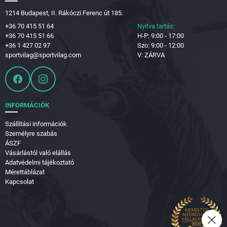
1214 Budapest, II. Rákóczi Ferenc út 185.
+36 70 415 51 64
Nyitva tartás:
+36 70 415 51 66
H-P: 9:00 - 17:00
+36 1 427 02 97
Szo: 9:00 - 12:00
sportvilag@sportvilag.com
V: ZÁRVA
INFORMÁCIÓK
Szállítási információk
Személyre szabás
ÁSZF
Vásárlástól való elállás
Adatvédelmi tájékoztató
Mérettáblázat
Kapcsolat