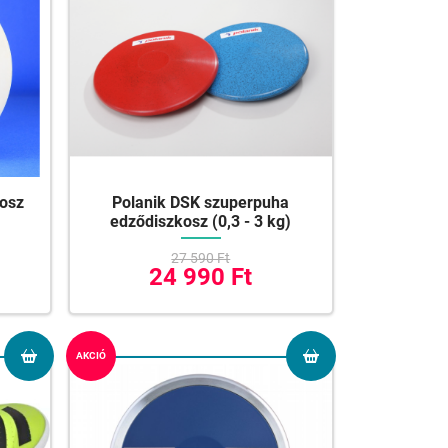
kosz
Polanik DSK szuperpuha
edződiszkosz (0,3 - 3 kg)
27 590 Ft
24 990 Ft
AKCIÓ