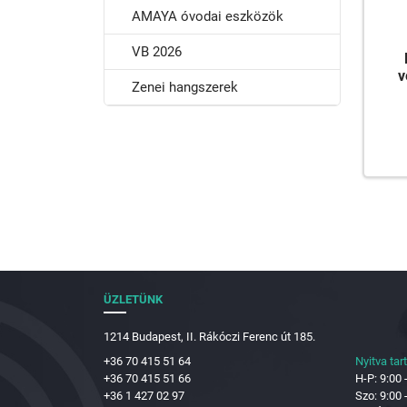
AMAYA óvodai eszközök
VB 2026
v
Zenei hangszerek
ÜZLETÜNK
1214 Budapest, II. Rákóczi Ferenc út 185.
+36 70 415 51 64
Nyitva tar
+36 70 415 51 66
H-P: 9:00 
+36 1 427 02 97
Szo: 9:00 