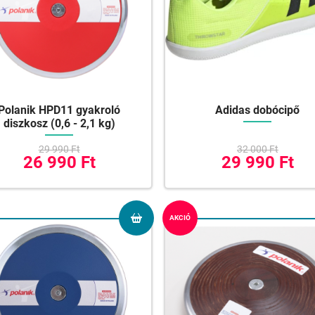
Polanik HPD11 gyakroló
Adidas dobócipő
diszkosz (0,6 - 2,1 kg)
29 990 Ft
32 000 Ft
26 990 Ft
29 990 Ft
AKCIÓ