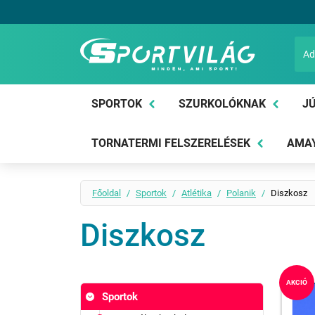
Sportvilág
SPORTOK
SZURKOLÓKNAK
JÚ
TORNATERMI FELSZERELÉSEK
AMAY
Főoldal
Sportok
Atlétika
Polanik
Diszkosz
Diszkosz
AKCIÓ
Sportok