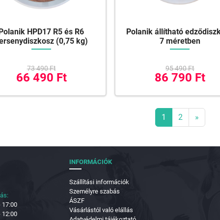
Polanik HPD17 R5 és R6
Polanik állítható edződisz
ersenydiszkosz (0,75 kg)
7 méretben
73 490 Ft
95 490 Ft
66 490 Ft
86 790 Ft
1
2
»
INFORMÁCIÓK
Szállítási információk
Személyre szabás
tás:
ÁSZF
- 17:00
Vásárlástól való elállás
- 12:00
Adatvédelmi tájékoztató