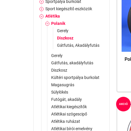
Sportpálya burkolat
Sport kiegészítő eszközök
Atlétika
Polanik
Gerely
Diszkosz
Gátfutás, Akadályfutás
Gerely
Po
Gátfutás, akadályfutás
Diszkosz
Kültéri sportpálya burkolat
Magasugrás
Súlylökés
Futógát, akadály
AKCIÓ
Atlétikai kiegészítők
Atlétikai szögescipő
Atlétika ruházat
Atlétikai bírói emelvény