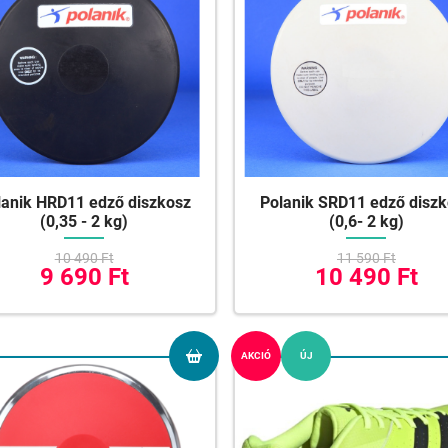
lanik HRD11 edző diszkosz
Polanik SRD11 edző disz
(0,35 - 2 kg)
(0,6- 2 kg)
10 490 Ft
11 590 Ft
9 690 Ft
10 490 Ft
AKCIÓ
ÚJ