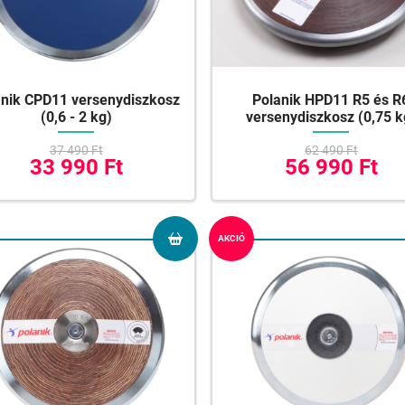
anik CPD11 versenydiszkosz
Polanik HPD11 R5 és R
(0,6 - 2 kg)
versenydiszkosz (0,75 k
37 490 Ft
62 490 Ft
33 990 Ft
56 990 Ft
AKCIÓ