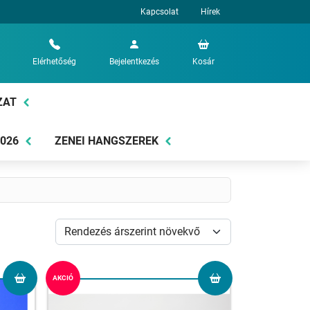
Kapcsolat
Hírek
Elérhetőség
Bejelentkezés
Kosár
ZAT
2026
ZENEI HANGSZEREK
AKCIÓ