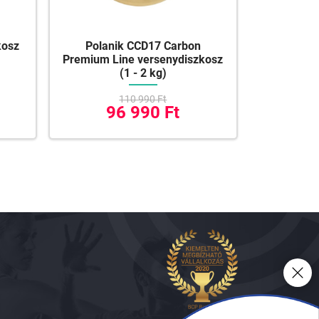
kosz
Polanik CCD17 Carbon
Premium Line versenydiszkosz
(1 - 2 kg)
110 990 Ft
96 990 Ft