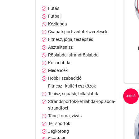
Futás
Futball
Kézilabda
Csapatsport-védőfelszerelések
Fitnesz, jóga, testépítés
Asztalitenisz
Röplabda, strandröplabda
Kosárlabda
Medencék
Hobbi, szabadidő
Fitnesz - kültéri eszközök
Tenisz, squash, tollaslabda
AKCIÓ
Strandsportok-kézilabda-röplabda-
strandfoci
Tánc, torna, vívás
Téli sportok
Jégkorong