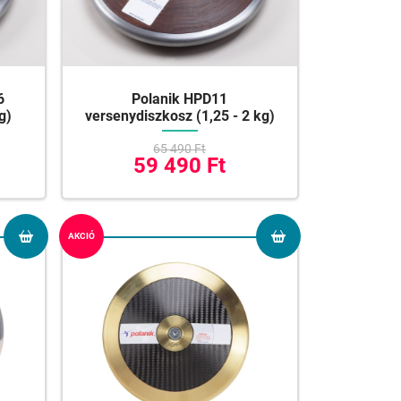
6
Polanik HPD11
g)
versenydiszkosz (1,25 - 2 kg)
65 490 Ft
59 490 Ft
AKCIÓ