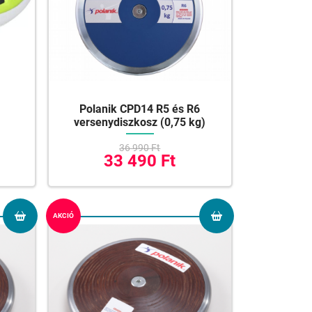
Polanik CPD14 R5 és R6
versenydiszkosz (0,75 kg)
36 990 Ft
33 490 Ft
AKCIÓ