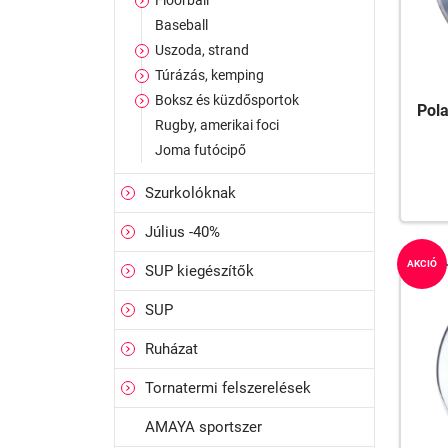
Floorball
Baseball
Uszoda, strand
Túrázás, kemping
Boksz és küzdősportok
Pol
Rugby, amerikai foci
Joma futócipő
Szurkolóknak
Július -40%
AKCIÓ
SUP kiegészítők
SUP
Ruházat
Tornatermi felszerelések
AMAYA sportszer