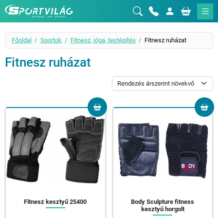
Sportvilág
Főoldal
Sportok
Fitnesz, jóga, testépítés
Fitnesz ruházat
Fitnesz ruházat
Fitnesz kesztyű 25400
Body Sculpture fitness
kesztyű horgolt