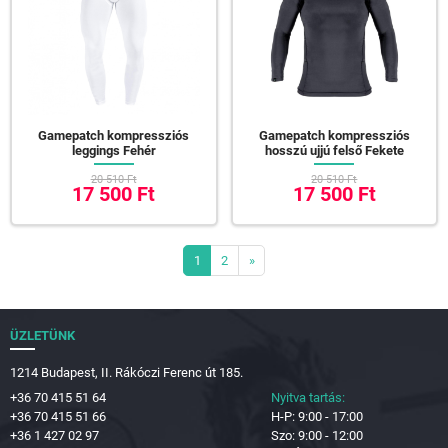
Gamepatch kompressziós
Gamepatch kompressziós
leggings Fehér
hosszú ujjú felső Fekete
20 510 Ft
20 510 Ft
17 500 Ft
17 500 Ft
1
2
»
ÜZLETÜNK
1214 Budapest, II. Rákóczi Ferenc út 185.
+36 70 415 51 64
Nyitva tartás:
+36 70 415 51 66
H-P: 9:00 - 17:00
+36 1 427 02 97
Szo: 9:00 - 12:00