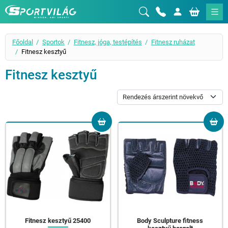
Sportvilág
Főoldal
Sportok
Fitnesz, jóga, testépítés
Fitnesz ruházat
Fitnesz kesztyű
Fitnesz kesztyű
Fitnesz kesztyű 25400
Body Sculpture fitness