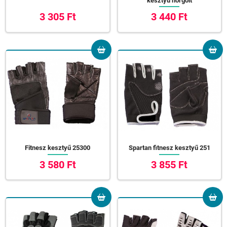
kesztyű horgolt
3 305 Ft
3 440 Ft
Fitnesz kesztyű 25300
Spartan fitnesz kesztyű 251
3 580 Ft
3 855 Ft