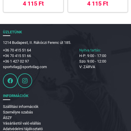
4 115 Ft
4 115 Ft
ÜZLETÜNK
1214 Budapest, II. Rákóczi Ferenc út 185.
+36 70 415 51 64
Nyitva tartás:
+36 70 415 51 66
H-P: 9:00 - 17:00
+36 1 427 02 97
Szo: 9:00 - 12:00
sportvilag@sportvilag.com
V: ZÁRVA
INFORMÁCIÓK
Szállítási információk
Személyre szabás
ÁSZF
Vásárlástól való elállás
Adatvédelmi tájékoztató