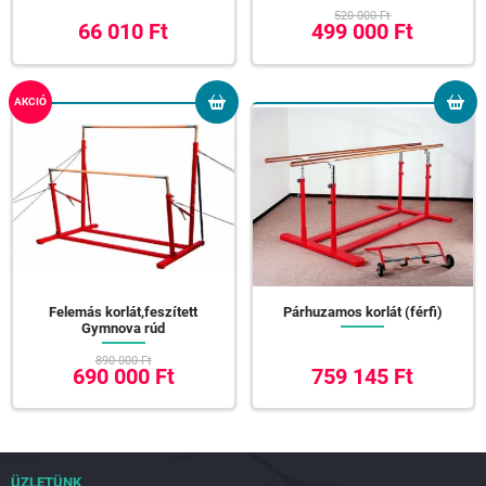
520 000 Ft
66 010 Ft
499 000 Ft
AKCIÓ
Felemás korlát,feszített
Párhuzamos korlát (férfi)
Gymnova rúd
890 000 Ft
690 000 Ft
759 145 Ft
ÜZLETÜNK