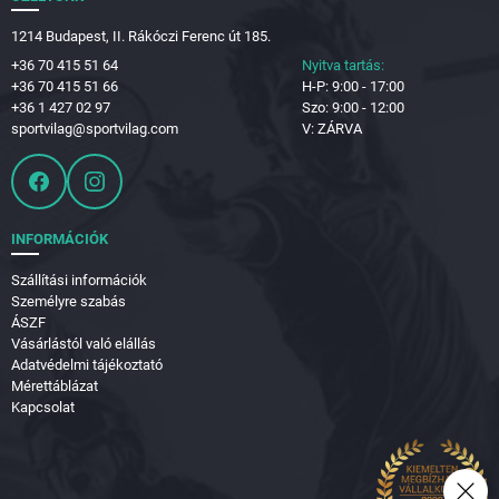
1214 Budapest, II. Rákóczi Ferenc út 185.
+36 70 415 51 64
Nyitva tartás:
+36 70 415 51 66
H-P: 9:00 - 17:00
+36 1 427 02 97
Szo: 9:00 - 12:00
sportvilag@sportvilag.com
V: ZÁRVA
INFORMÁCIÓK
Szállítási információk
Személyre szabás
ÁSZF
Vásárlástól való elállás
Adatvédelmi tájékoztató
Mérettáblázat
Kapcsolat