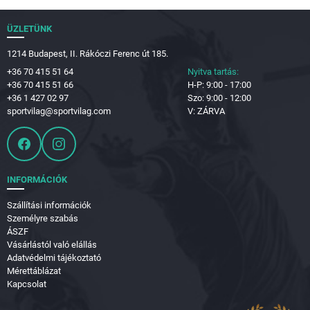
ÜZLETÜNK
1214 Budapest, II. Rákóczi Ferenc út 185.
+36 70 415 51 64
Nyitva tartás:
+36 70 415 51 66
H-P: 9:00 - 17:00
+36 1 427 02 97
Szo: 9:00 - 12:00
sportvilag@sportvilag.com
V: ZÁRVA
INFORMÁCIÓK
Szállítási információk
Személyre szabás
ÁSZF
Vásárlástól való elállás
Adatvédelmi tájékoztató
Mérettáblázat
Kapcsolat