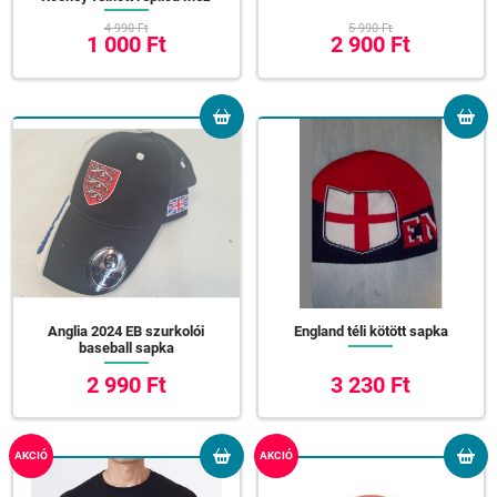
4 990 Ft
5 990 Ft
1 000 Ft
2 900 Ft
Anglia 2024 EB szurkolói
England téli kötött sapka
baseball sapka
2 990 Ft
3 230 Ft
AKCIÓ
AKCIÓ