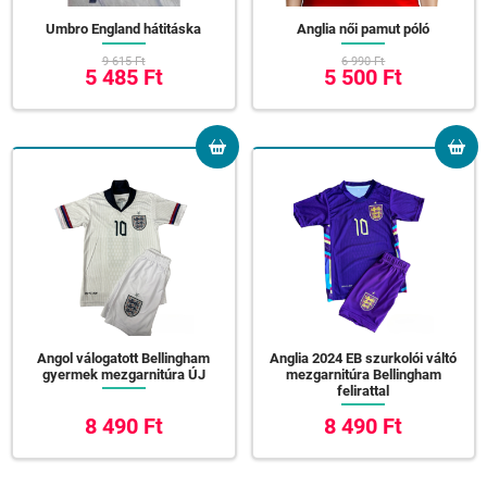
Umbro England hátitáska
Anglia női pamut póló
9 615 Ft
6 990 Ft
5 485 Ft
5 500 Ft
Angol válogatott Bellingham
Anglia 2024 EB szurkolói váltó
gyermek mezgarnitúra ÚJ
mezgarnitúra Bellingham
felirattal
8 490 Ft
8 490 Ft