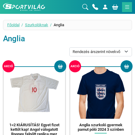
Sportvilág
Főoldal
Szurkolóknak
Anglia
Anglia
AKCIÓ
AKCIÓ
1=2 KIÁRUSÍTÁS! Egyet fizet
Anglia szurkoló gyermek
kettőt kap! Angol válogatott
pamut póló 2024 3 színben
Rooney felnőtt replica mez