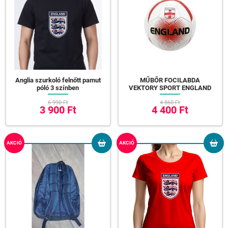
Anglia szurkoló felnőtt pamut
MŰBŐR FOCILABDA
póló 3 színben
VEKTORY SPORT ENGLAND
6 990 Ft
4 860 Ft
3 900 Ft
4 400 Ft
AKCIÓ
AKCIÓ