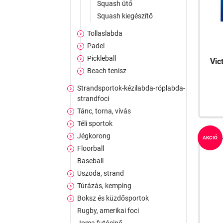
Squash ütő
Squash kiegészítő
Tollaslabda
Padel
Pickleball
Vic
Beach tenisz
Strandsportok-kézilabda-röplabda-
strandfoci
Tánc, torna, vívás
Téli sportok
Jégkorong
AKCIÓ
Floorball
Baseball
Uszoda, strand
Túrázás, kemping
Boksz és küzdősportok
Rugby, amerikai foci