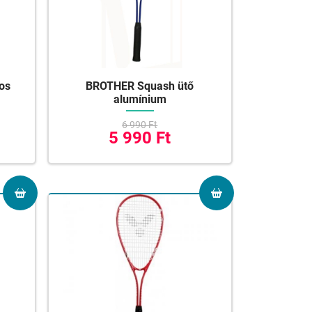
-os
BROTHER Squash ütő
alumínium
6 990 Ft
5 990 Ft