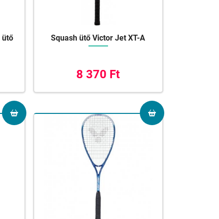
 ütő
Squash ütő Victor Jet XT-A
8 370 Ft