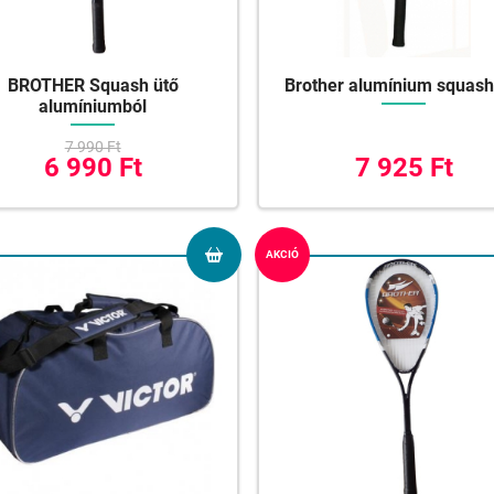
BROTHER Squash ütő
Brother alumínium squash
alumíniumból
7 990 Ft
6 990 Ft
7 925 Ft
AKCIÓ