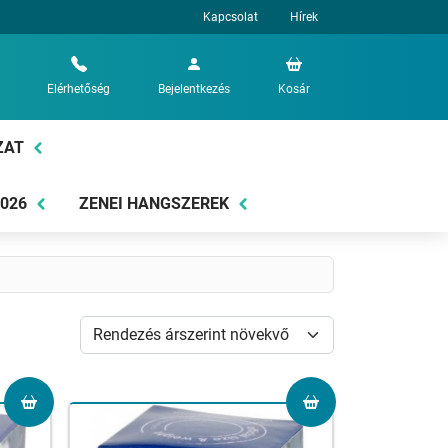
Kapcsolat
Hírek
Elérhetőség
Bejelentkezés
Kosár
ZAT
2026
ZENEI HANGSZEREK