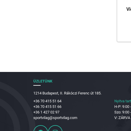
Vi
ÜZLETÜNK
1214 Budapest, II. Rákóczi Ferenc út 185.
+36 70 415 51 64
Nyitva tar
+36 70 415 51 66
H-P: 9:00 
+36 1 427 02 97
Szo: 9:00 
sportvilag@sportvilag.com
V: ZÁRVA