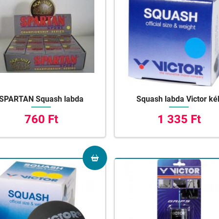
SPARTAN Squash labda
Squash labda Victor ké
760 Ft
1 335 Ft