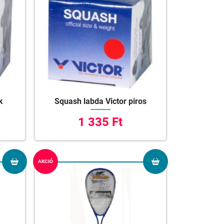
k
Squash labda Victor piros
1 335 Ft
AKCIÓ