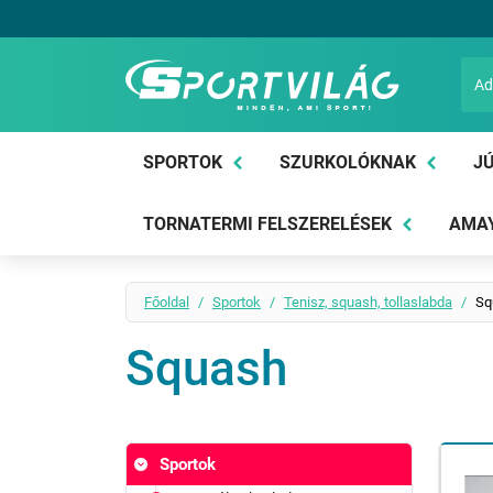
Sportvilág
SPORTOK
SZURKOLÓKNAK
JÚ
TORNATERMI FELSZERELÉSEK
AMAY
Főoldal
Sportok
Tenisz, squash, tollaslabda
Sq
Squash
Sportok