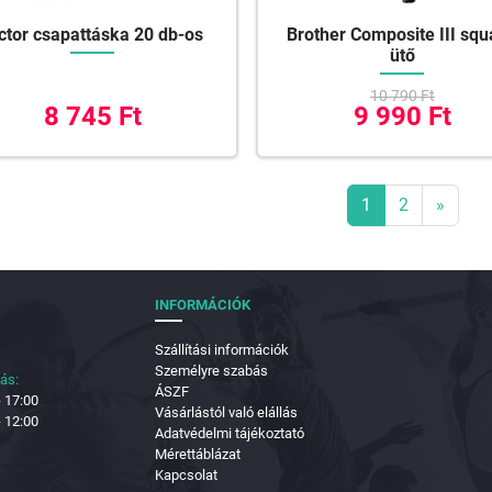
ctor csapattáska 20 db-os
Brother Composite III sq
ütő
10 790 Ft
8 745 Ft
9 990 Ft
1
2
»
INFORMÁCIÓK
Szállítási információk
Személyre szabás
tás:
ÁSZF
- 17:00
Vásárlástól való elállás
- 12:00
Adatvédelmi tájékoztató
Mérettáblázat
Kapcsolat