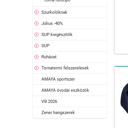
Joma futócipő
Szurkolóknak
Július -40%
SUP kiegészítők
SUP
Ruházat
Tornatermi felszerelések
AMAYA sportszer
AMAYA óvodai eszközök
VB 2026
Zenei hangszerek