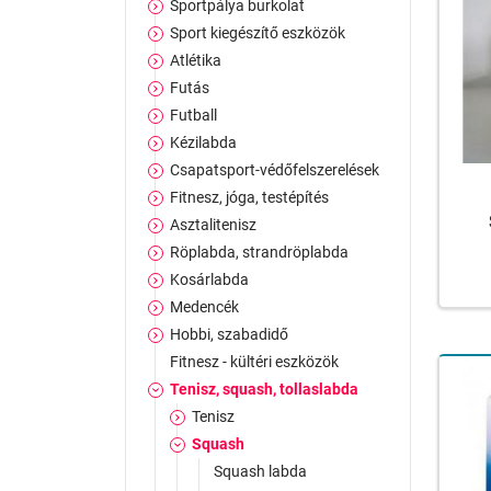
Sportpálya burkolat
Sport kiegészítő eszközök
Atlétika
Futás
Futball
Kézilabda
Csapatsport-védőfelszerelések
Fitnesz, jóga, testépítés
Asztalitenisz
Röplabda, strandröplabda
Kosárlabda
Medencék
Hobbi, szabadidő
Fitnesz - kültéri eszközök
Tenisz, squash, tollaslabda
Tenisz
Squash
Squash labda