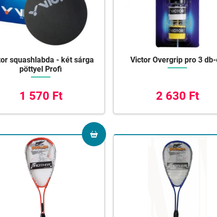
tor squashlabda - két sárga
Victor Overgrip pro 3 db
pöttyel Profi
1 570 Ft
2 630 Ft