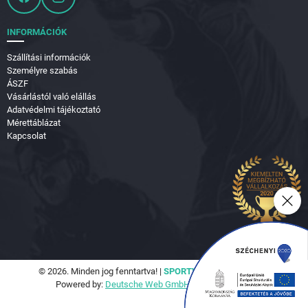
INFORMÁCIÓK
Szállítási információk
Személyre szabás
ÁSZF
Vásárlástól való elállás
Adatvédelmi tájékoztató
Mérettáblázat
Kapcsolat
© 2026. Minden jog fenntartva! |
SPORTVILÁG Hungary Kft.
Powered by:
Deutsche Web GmbH.
|
Seo Tools Kft.