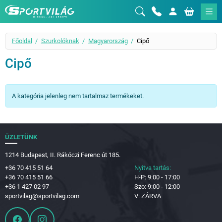
Sportvilág
Főoldal
Szurkolóknak
Magyarország
Cipő
Cipő
A kategória jelenleg nem tartalmaz termékeket.
ÜZLETÜNK
1214 Budapest, II. Rákóczi Ferenc út 185.
+36 70 415 51 64
Nyitva tartás:
+36 70 415 51 66
H-P: 9:00 - 17:00
+36 1 427 02 97
Szo: 9:00 - 12:00
sportvilag@sportvilag.com
V: ZÁRVA