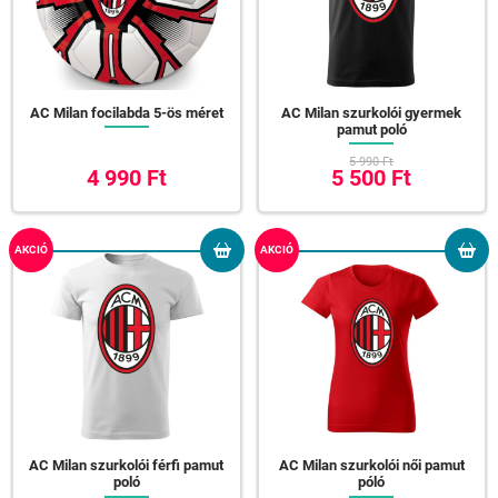
AC Milan focilabda 5-ös méret
AC Milan szurkolói gyermek
pamut poló
5 990 Ft
4 990 Ft
5 500 Ft
AKCIÓ
AKCIÓ
AC Milan szurkolói férfi pamut
AC Milan szurkolói női pamut
poló
póló