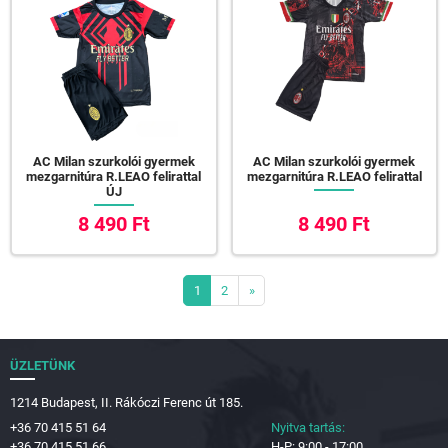
AC Milan szurkolói gyermek
AC Milan szurkolói gyermek
mezgarnitúra R.LEAO felirattal
mezgarnitúra R.LEAO felirattal
ÚJ
8 490 Ft
8 490 Ft
1
2
»
ÜZLETÜNK
1214 Budapest, II. Rákóczi Ferenc út 185.
+36 70 415 51 64
Nyitva tartás:
+36 70 415 51 66
H-P: 9:00 - 17:00