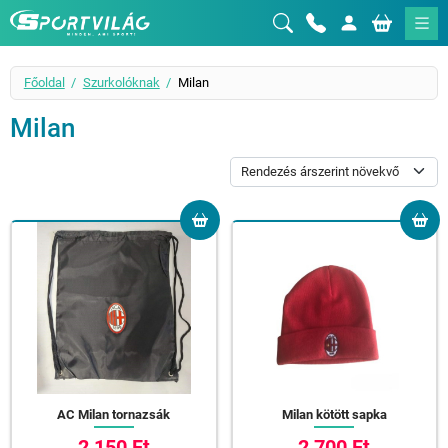
Sportvilág
Főoldal
Szurkolóknak
Milan
Milan
AC Milan tornazsák
Milan kötött sapka
2 150 Ft
2 700 Ft