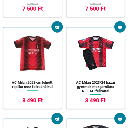
8 990 Ft
8 990 Ft
7 500 Ft
7 500 Ft
AC Milan 2023-as felnőtt,
AC Milan 2023/24 hazai
replika mez felirat nélküli
gyermek mezgarnitúra
R.LEAO felirattal
8 490 Ft
8 490 Ft