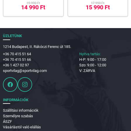
19 990 Ft
17 990 Ft
14 990 Ft
15 990 Ft
ÜZLETÜNK
1214 Budapest, II. Rákóczi Ferenc út 185.
+36 70 415 51 64
Nyitva tartás:
+36 70 415 51 66
H-P: 9:00 - 17:00
+36 1 427 02 97
Szo: 9:00 - 12:00
sportvilag@sportvilag.com
V: ZÁRVA
INFORMÁCIÓK
Szállítási információk
Személyre szabás
ÁSZF
Vásárlástól való elállás