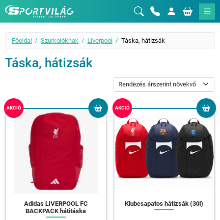
Sportvilág
Főoldal
Szurkolóknak
Liverpool
Táska, hátizsák
Táska, hátizsák
AKCIÓ
AKCIÓ
Adidas LIVERPOOL FC
Klubcsapatos hátizsák (30l)
BACKPACK hátitáska