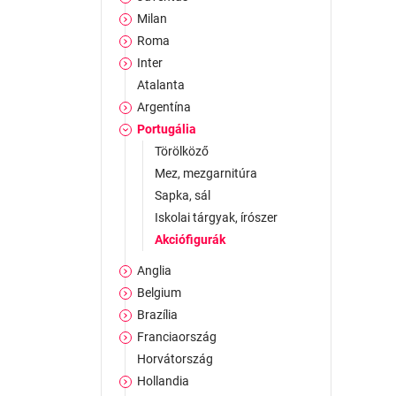
Milan
Roma
Inter
Atalanta
Argentína
Portugália
Törölköző
Mez, mezgarnitúra
Sapka, sál
Iskolai tárgyak, írószer
Akciófigurák
Anglia
Belgium
Brazília
Franciaország
Horvátország
Hollandia