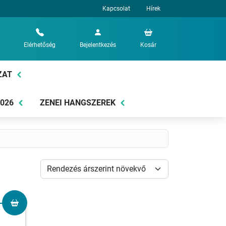
Kapcsolat
Hírek
Elérhetőség
Bejelentkezés
Kosár
ZAT
2026
ZENEI HANGSZEREK