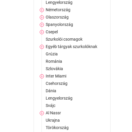
Lengyelország
Németország
Olaszország
Spanyolország
Csepel
Szurkolói csomagok
Egyéb tárgyak szurkolóknak
Grúzia
Románia
Szlovákia
Inter Miami
Csehország
Dánia
Lengyelország
Svájc
Al Nassr
Ukrajna
Törökország