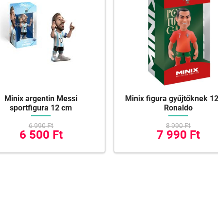
Minix argentin Messi
Minix figura gyűjtőknek 1
sportfigura 12 cm
Ronaldo
6 990 Ft
8 990 Ft
6 500 Ft
7 990 Ft