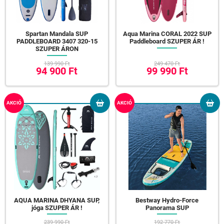
Spartan Mandala SUP
Aqua Marina CORAL 2022 SUP
PADDLEBOARD 3407 320-15
Paddleboard SZUPER ÁR !
SZUPER ÁRON
139 990 Ft
249 470 Ft
94 900 Ft
99 990 Ft
AKCIÓ
AKCIÓ
AQUA MARINA DHYANA SUP,
Bestway Hydro-Force
jóga SZUPER ÁR !
Panorama SUP
239 990 Ft
192 770 Ft