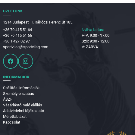
ÜZLETÜNK
1214 Budapest, II. Rákóczi Ferenc út 185.
+36 70 415 51 64
Nyitva tartás:
+36 70 415 51 66
H-P: 9:00 - 17:00
+36 1 427 02 97
Szo: 9:00 - 12:00
sportvilag@sportvilag.com
V: ZÁRVA
INFORMÁCIÓK
Szállítási információk
Személyre szabás
ÁSZF
Vásárlástól való elállás
Adatvédelmi tájékoztató
Mérettáblázat
Kapcsolat