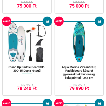
119 990 Ft
145 000 Ft
75 000 Ft
75 000 Ft
AKCIÓ
AKCIÓ
Stand Up Paddle Board SP-
Aqua Marina Vibrant SUP,
300-15 Dupla rétegű
Paddleboard készlet
gyerekeknek biztonsági
bokapánttal - 244 cm
130 400 Ft
159 990 Ft
78 240 Ft
79 990 Ft
AKCIÓ
AKCIÓ