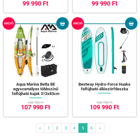
99 990 Ft
99 990 Ft
AKCIÓ
AKCIÓ
Aqua Marina Betta BE
Bestway Hydro-Force Huaka
egyszemélyes többszínű
felfújható állószörfdeszka
felfújható kajak 312x83cm
158 750 Ft
158 750 Ft
107 990 Ft
109 990 Ft
«
1
2
3
4
5
6
»