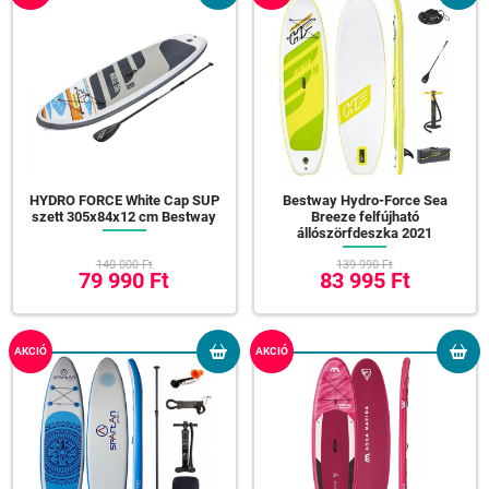
HYDRO FORCE White Cap SUP
Bestway Hydro-Force Sea
szett 305x84x12 cm Bestway
Breeze felfújható
állószörfdeszka 2021
140 000 Ft
139 990 Ft
79 990 Ft
83 995 Ft
AKCIÓ
AKCIÓ