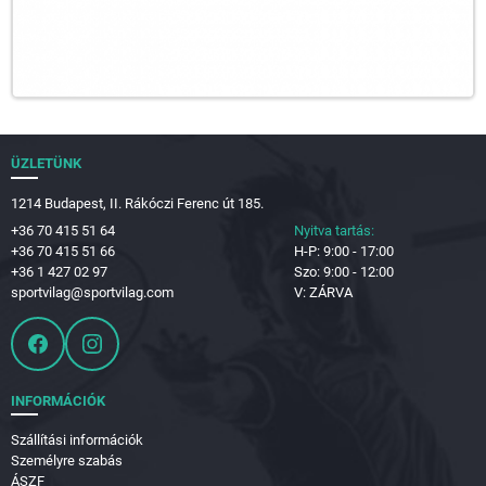
ÜZLETÜNK
1214 Budapest, II. Rákóczi Ferenc út 185.
+36 70 415 51 64
Nyitva tartás:
+36 70 415 51 66
H-P: 9:00 - 17:00
+36 1 427 02 97
Szo: 9:00 - 12:00
sportvilag@sportvilag.com
V: ZÁRVA
INFORMÁCIÓK
Szállítási információk
Személyre szabás
ÁSZF