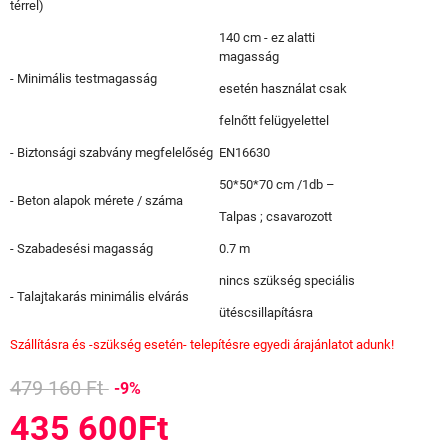
térrel)
140 cm - ez alatti
magasság
- Minimális testmagasság
esetén használat csak
felnőtt felügyelettel
- Biztonsági szabvány megfelelőség
EN16630
50*50*70 cm /1db –
- Beton alapok mérete / száma
Talpas ; csavarozott
- Szabadesési magasság
0.7 m
nincs szükség speciális
- Talajtakarás minimális elvárás
ütéscsillapításra
Szállításra és -szükség esetén- telepítésre egyedi árajánlatot adunk!
479 160 Ft
-9%
435 600Ft