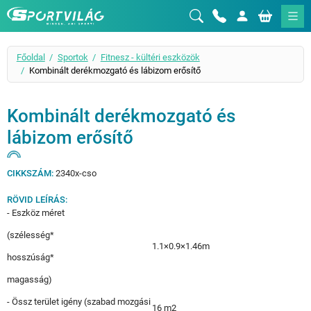
Sportvilág
Főoldal
Sportok
Fitnesz - kültéri eszközök
Kombinált derékmozgató és lábizom erősítő
Kombinált derékmozgató és
lábizom erősítő
CIKKSZÁM:
2340x-cso
RÖVID LEÍRÁS:
- Eszköz méret
(szélesség*
1.1×0.9×1.46m
hosszúság*
magasság)
- Össz terület igény (szabad mozgási
16 m2